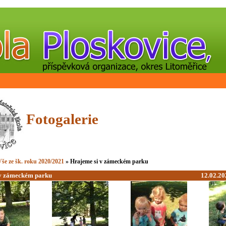
Fotogalerie
še ze šk. roku 2020/2021
» Hrajeme si v zámeckém parku
 v zámeckém parku
12.02.20