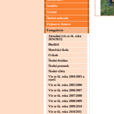
Soutěže
Granty
Školní zahrada
Zájmová činnost
Fotogalerie
Aktuálně (vše ze šk. roku
2024/2025)
Bludiště
Mateřská škola
O škole
Školní družina
Školní pozemek
Školní výlety
Vše ze šk. roku 2004/2005 a
starší
Vše ze šk. roku 2005/2006
Vše ze šk. roku 2006/2007
Vše ze šk. roku 2007/2008
Vše ze šk. roku 2008/2009
Vše ze šk. roku 2009/2010
Vše ze šk. roku 2010/2011