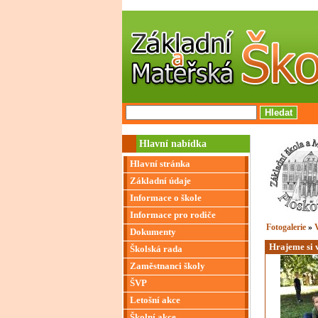
Hlavní nabídka
Hlavní stránka
Základní údaje
Informace o škole
Informace pro rodiče
Fotogalerie
»
V
Dokumenty
Hrajeme si
Školská rada
Zaměstnanci školy
ŠVP
Letošní akce
Školní akce