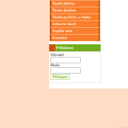
Školní jídelna
Školní družina
Školní perličky a vtípky
Zábavné úkoly
Napište nám
Kontakty
Přihlášení
Uživatel:
Heslo: