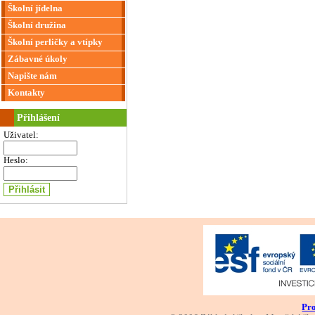
Školní jídelna
Školní družina
Školní perličky a vtípky
Zábavné úkoly
Napište nám
Kontakty
Přihlášení
Uživatel:
Heslo:
Pro