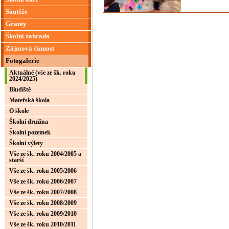
Soutěže
Granty
Školní zahrada
Zájmová činnost
Fotogalerie
Aktuálně (vše ze šk. roku
2024/2025)
Bludiště
Mateřská škola
O škole
Školní družina
Školní pozemek
Školní výlety
Vše ze šk. roku 2004/2005 a
starší
Vše ze šk. roku 2005/2006
Vše ze šk. roku 2006/2007
Vše ze šk. roku 2007/2008
Vše ze šk. roku 2008/2009
Vše ze šk. roku 2009/2010
Vše ze šk. roku 2010/2011