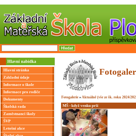
Hlavní nabídka
Fotogaler
Hlavní stránka
Základní údaje
Informace o škole
Informace pro rodiče
Fotogalerie
»
Aktuálně (vše ze šk. roku 2024/202
Dokumenty
MŠ - když venku prší
Školská rada
Zaměstnanci školy
ŠVP
Letošní akce
Školní akce