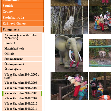
Soutěže
Granty
Školní zahrada
Zájmová činnost
Fotogalerie
Aktuálně (vše ze šk. roku
2024/2025)
Bludiště
Mateřská škola
O škole
Školní družina
Školní pozemek
Školní výlety
Vše ze šk. roku 2004/2005 a
starší
Vše ze šk. roku 2005/2006
Vše ze šk. roku 2006/2007
Vše ze šk. roku 2007/2008
Vše ze šk. roku 2008/2009
Vše ze šk. roku 2009/2010
Vše ze šk. roku 2010/2011