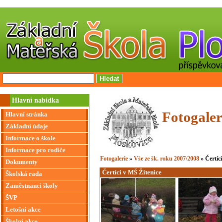
Hlavní nabídka
Fotogaler
Hlavní stránka
Základní údaje
Informace o škole
Informace pro rodiče
Fotogalerie
»
Vše ze šk. roku 2007/2008
» Čertíc
Dokumenty
Čertíci v MŠ Žitenice
Školská rada
Zaměstnanci školy
ŠVP
Letošní akce
Školní akce