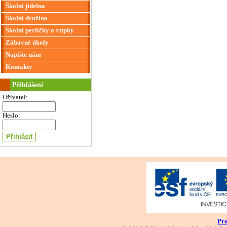
Školní jídelna
Školní družina
Školní perličky a vtípky
Zábavné úkoly
Napište nám
Kontakty
Přihlášení
Uživatel:
Heslo:
Pro