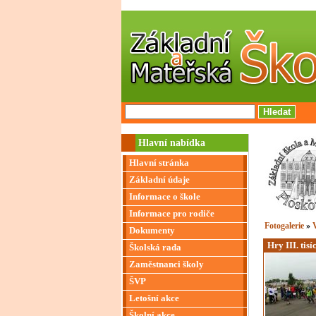
Hlavní nabídka
Hlavní stránka
Základní údaje
Informace o škole
Informace pro rodiče
Fotogalerie
»
V
Dokumenty
Hry III. tis
Školská rada
Zaměstnanci školy
ŠVP
Letošní akce
Školní akce