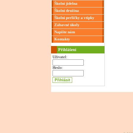
Školní jídelna
Školní družina
Školní perličky a vtípky
Zábavné úkoly
Napište nám
Kontakty
Přihlášení
Uživatel:
Heslo: