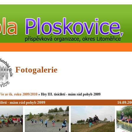
Fotogalerie
še ze šk. roku 2009/2010
» Hry III. tisíciletí - mám rád pohyb 2009
íciletí - mám rád pohyb 2009
16.09.20