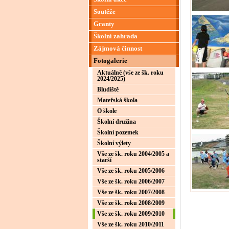
Soutěže
Granty
Školní zahrada
Zájmová činnost
Fotogalerie
Aktuálně (vše ze šk. roku
2024/2025)
Bludiště
Mateřská škola
O škole
Školní družina
Školní pozemek
Školní výlety
Vše ze šk. roku 2004/2005 a
starší
Vše ze šk. roku 2005/2006
Vše ze šk. roku 2006/2007
Vše ze šk. roku 2007/2008
Vše ze šk. roku 2008/2009
Vše ze šk. roku 2009/2010
Vše ze šk. roku 2010/2011