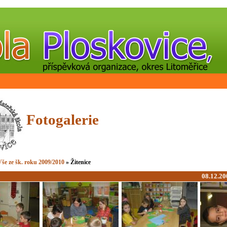
Fotogalerie
še ze šk. roku 2009/2010
» Žitenice
08.12.20