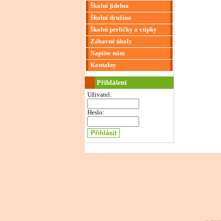
Školní jídelna
Školní družina
Školní perličky a vtípky
Zábavné úkoly
Napište nám
Kontakty
Přihlášení
Uživatel:
Heslo: