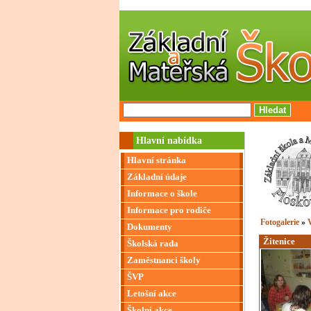
Hlavní nabídka
Hlavní stránka
Základní údaje
Informace o škole
Informace pro rodiče
Fotogalerie
»
V
Dokumenty
Žitenice
Školská rada
Zaměstnanci školy
ŠVP
Letošní akce
Školní akce