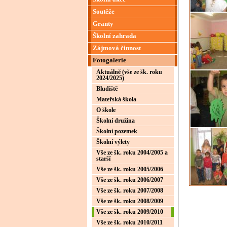
Soutěže
Granty
Školní zahrada
Zájmová činnost
Fotogalerie
Aktuálně (vše ze šk. roku
2024/2025)
Bludiště
Mateřská škola
O škole
Školní družina
Školní pozemek
Školní výlety
Vše ze šk. roku 2004/2005 a
starší
Vše ze šk. roku 2005/2006
Vše ze šk. roku 2006/2007
Vše ze šk. roku 2007/2008
Vše ze šk. roku 2008/2009
Vše ze šk. roku 2009/2010
Vše ze šk. roku 2010/2011