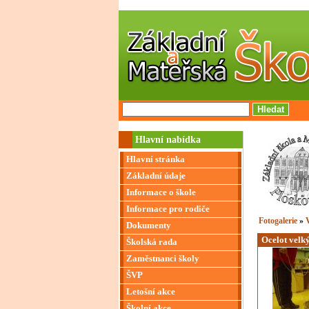
Hlavní nabídka
Hlavní stránka
Základní údaje
Informace o škole
Informace pro rodiče
Fotogalerie
»
V
Dokumenty
Ocelot velk
Školská rada
Zaměstnanci školy
ŠVP
Letošní akce
Školní akce