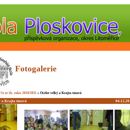
Fotogalerie
še ze šk. roku 2010/2011
» Ocelot velký a Krajta tmavá
ý a Krajta tmavá
04.12.20