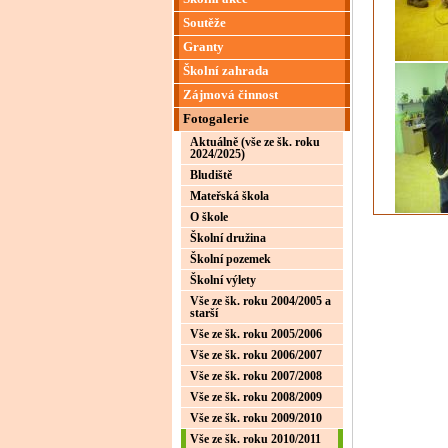
Soutěže
Granty
Školní zahrada
Zájmová činnost
Fotogalerie
Aktuálně (vše ze šk. roku
2024/2025)
Bludiště
Mateřská škola
O škole
Školní družina
Školní pozemek
Školní výlety
Vše ze šk. roku 2004/2005 a
starší
Vše ze šk. roku 2005/2006
Vše ze šk. roku 2006/2007
Vše ze šk. roku 2007/2008
Vše ze šk. roku 2008/2009
Vše ze šk. roku 2009/2010
Vše ze šk. roku 2010/2011