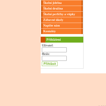
Školní jídelna
Školní družina
Školní perličky a vtípky
Zábavné úkoly
Napište nám
Kontakty
Přihlášení
Uživatel:
Heslo: