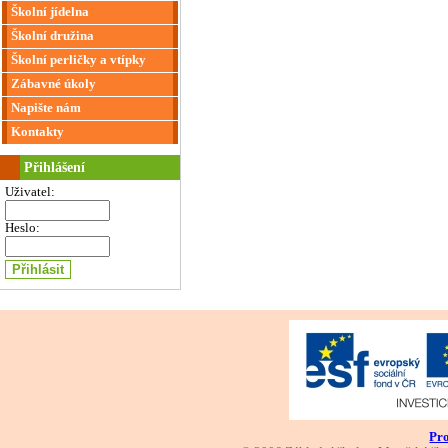
Školní jídelna
Školní družina
Školní perličky a vtípky
Zábavné úkoly
Napište nám
Kontakty
Přihlášení
Uživatel:
Heslo:
Pro