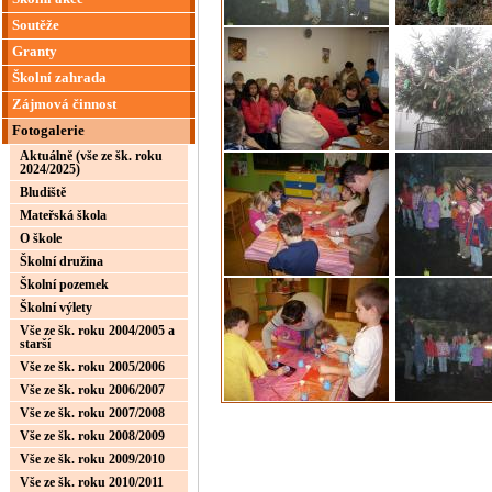
Soutěže
Granty
Školní zahrada
Zájmová činnost
Fotogalerie
Aktuálně (vše ze šk. roku
2024/2025)
Bludiště
Mateřská škola
O škole
Školní družina
Školní pozemek
Školní výlety
Vše ze šk. roku 2004/2005 a
starší
Vše ze šk. roku 2005/2006
Vše ze šk. roku 2006/2007
Vše ze šk. roku 2007/2008
Vše ze šk. roku 2008/2009
Vše ze šk. roku 2009/2010
Vše ze šk. roku 2010/2011