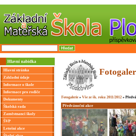
Hlavní nabídka
Fotogaler
Hlavní stránka
Základní údaje
Informace o škole
Informace pro rodiče
Fotogalerie
»
Vše ze šk. roku 2011/2012
» Předvá
Dokumenty
Předvánoční akce
Školská rada
Zaměstnanci školy
ŠVP
Letošní akce
Školní akce