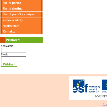
Školní jídelna
Školní družina
Školní perličky a vtípky
Zábavné úkoly
Napište nám
Kontakty
Přihlášení
Uživatel:
Heslo:
Pro