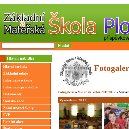
Hlavní nabídka
Fotogaler
Hlavní stránka
Základní údaje
Informace o škole
Informace pro rodiče
Fotogalerie
»
Vše ze šk. roku 2011/2012
» Vysvěd
Dokumenty
Vysvědčení 2012
Školská rada
Zaměstnanci školy
ŠVP
Letošní akce
Školní akce