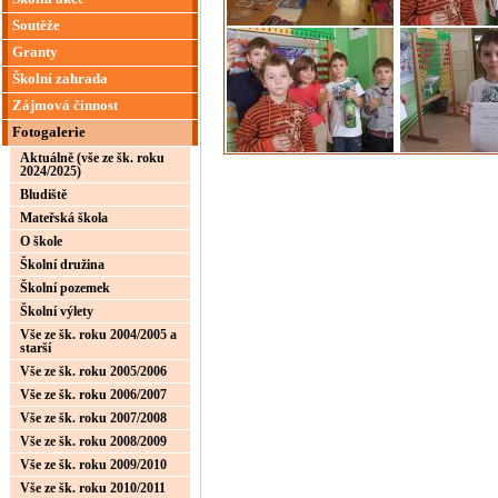
Soutěže
Granty
Školní zahrada
Zájmová činnost
Fotogalerie
Aktuálně (vše ze šk. roku
2024/2025)
Bludiště
Mateřská škola
O škole
Školní družina
Školní pozemek
Školní výlety
Vše ze šk. roku 2004/2005 a
starší
Vše ze šk. roku 2005/2006
Vše ze šk. roku 2006/2007
Vše ze šk. roku 2007/2008
Vše ze šk. roku 2008/2009
Vše ze šk. roku 2009/2010
Vše ze šk. roku 2010/2011