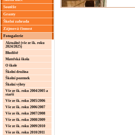
Soutěže
Granty
Školní zahrada
Zájmová činnost
Fotogalerie
Aktuálně (vše ze šk. roku
2024/2025)
Bludiště
Mateřská škola
O škole
Školní družina
Školní pozemek
Školní výlety
Vše ze šk. roku 2004/2005 a
starší
Vše ze šk. roku 2005/2006
Vše ze šk. roku 2006/2007
Vše ze šk. roku 2007/2008
Vše ze šk. roku 2008/2009
Vše ze šk. roku 2009/2010
Vše ze šk. roku 2010/2011