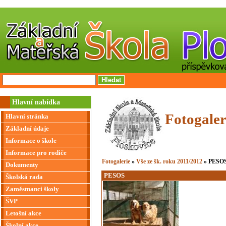
Hlavní nabídka
Fotogaler
Hlavní stránka
Základní údaje
Informace o škole
Informace pro rodiče
Fotogalerie
»
Vše ze šk. roku 2011/2012
» PESO
Dokumenty
PESOS
Školská rada
Zaměstnanci školy
ŠVP
Letošní akce
Školní akce