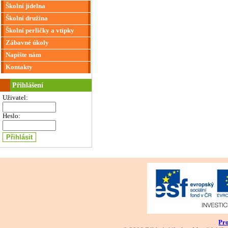
Školní jídelna
Školní družina
Školní perličky a vtípky
Zábavné úkoly
Napište nám
Kontakty
Přihlášení
Uživatel:
Heslo:
Pro