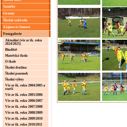
Soutěže
Granty
Školní zahrada
Zájmová činnost
Fotogalerie
Aktuálně (vše ze šk. roku
2024/2025)
Bludiště
Mateřská škola
O škole
Školní družina
Školní pozemek
Školní výlety
Vše ze šk. roku 2004/2005 a
starší
Vše ze šk. roku 2005/2006
Vše ze šk. roku 2006/2007
Vše ze šk. roku 2007/2008
Vše ze šk. roku 2008/2009
Vše ze šk. roku 2009/2010
Vše ze šk. roku 2010/2011