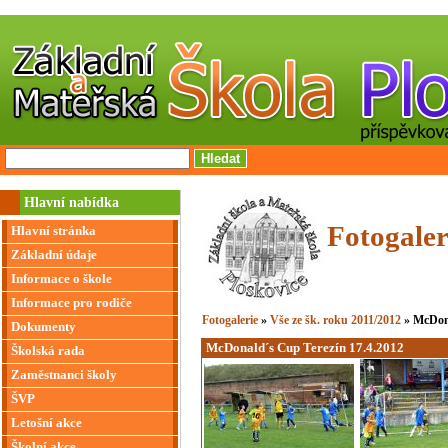
Hlavní nabídka
Fotogaler
Hlavní stránka
Základní údaje
Informace o škole
Informace pro rodiče
Fotogalerie
»
Vše ze šk. roku 2011/2012
» McDona
Dokumenty
McDonald´s Cup Terezín 17.4.2012
Školská rada
Zaměstnanci školy
ŠVP
Letošní akce
Školní akce