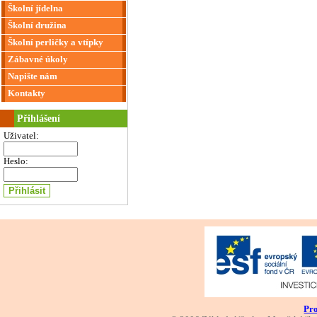
Školní jídelna
Školní družina
Školní perličky a vtípky
Zábavné úkoly
Napište nám
Kontakty
Přihlášení
Uživatel:
Heslo:
Pro