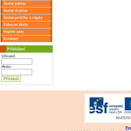
Školní jídelna
Školní družina
Školní perličky a vtípky
Zábavné úkoly
Napište nám
Kontakty
Přihlášení
Uživatel:
Heslo:
Pro