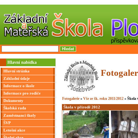
Hlavní nabídka
Fotogaler
Hlavní stránka
Základní údaje
Informace o škole
Informace pro rodiče
Fotogalerie
»
Vše ze šk. roku 2011/2012
» Škola 
Dokumenty
Škola v přírodě 2012
Školská rada
Zaměstnanci školy
ŠVP
Letošní akce
Školní akce