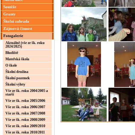
Soutěže
Granty
Školní zahrada
Zájmová činnost
Fotogalerie
Aktuálně (vše ze šk. roku
2024/2025)
Bludiště
Mateřská škola
O škole
Školní družina
Školní pozemek
Školní výlety
Vše ze šk. roku 2004/2005 a
starší
Vše ze šk. roku 2005/2006
Vše ze šk. roku 2006/2007
Vše ze šk. roku 2007/2008
Vše ze šk. roku 2008/2009
Vše ze šk. roku 2009/2010
Vše ze šk. roku 2010/2011