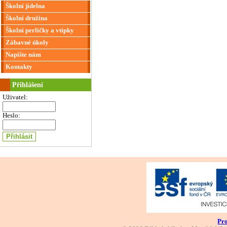
Školní jídelna
Školní družina
Školní perličky a vtípky
Zábavné úkoly
Napište nám
Kontakty
Přihlášení
Uživatel:
Heslo:
Pro