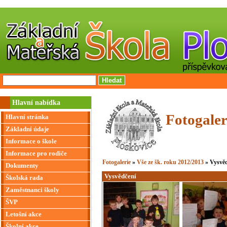
Hlavní nabídka
Fotogaler
Hlavní stránka
Základní údaje
Informace o škole
Informace pro rodiče
Fotogalerie
»
Vše ze šk. roku 2012/2013
» Vysvě
Dokumenty
Vysvědčení
Školská rada
Zaměstnanci školy
ŠVP
Letošní akce
Školní akce