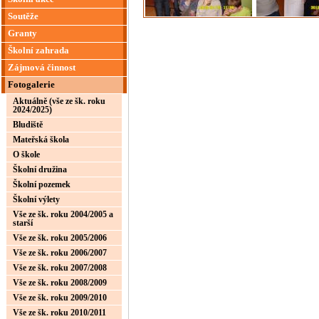
Soutěže
Granty
Školní zahrada
Zájmová činnost
Fotogalerie
Aktuálně (vše ze šk. roku
2024/2025)
Bludiště
Mateřská škola
O škole
Školní družina
Školní pozemek
Školní výlety
Vše ze šk. roku 2004/2005 a
starší
Vše ze šk. roku 2005/2006
Vše ze šk. roku 2006/2007
Vše ze šk. roku 2007/2008
Vše ze šk. roku 2008/2009
Vše ze šk. roku 2009/2010
Vše ze šk. roku 2010/2011