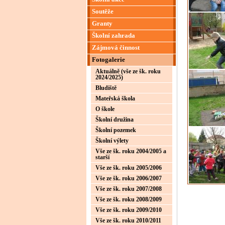
Soutěže
Granty
Školní zahrada
Zájmová činnost
Fotogalerie
Aktuálně (vše ze šk. roku
2024/2025)
Bludiště
Mateřská škola
O škole
Školní družina
Školní pozemek
Školní výlety
Vše ze šk. roku 2004/2005 a
starší
Vše ze šk. roku 2005/2006
Vše ze šk. roku 2006/2007
Vše ze šk. roku 2007/2008
Vše ze šk. roku 2008/2009
Vše ze šk. roku 2009/2010
Vše ze šk. roku 2010/2011