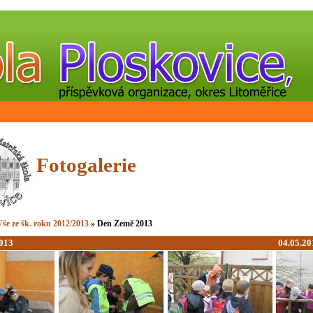
Fotogalerie
še ze šk. roku 2012/2013
» Den Země 2013
013
04.05.20