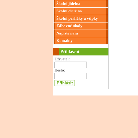
Školní jídelna
Školní družina
Školní perličky a vtípky
Zábavné úkoly
Napište nám
Kontakty
Přihlášení
Uživatel:
Heslo: