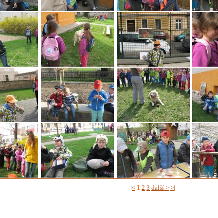
1
|<
2
3
další >
>|