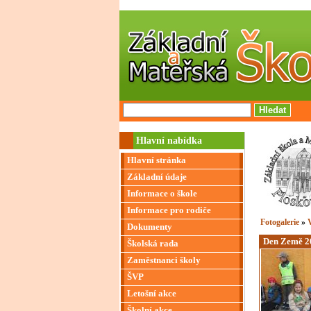
Hlavní nabídka
Hlavní stránka
Základní údaje
Informace o škole
Informace pro rodiče
Fotogalerie
»
V
Dokumenty
Den Země 2
Školská rada
Zaměstnanci školy
ŠVP
Letošní akce
Školní akce