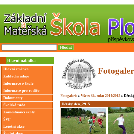
Hlavní nabídka
Fotogaler
Hlavní stránka
Základní údaje
Informace o škole
Informace pro rodiče
Fotogalerie
»
Vše ze šk. roku 2014/2015
» Dětský
Dokumenty
Dětský den_29. 5.
Školská rada
Zaměstnanci školy
ŠVP
Letošní akce
Školní akce