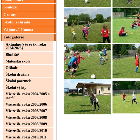
Soutěže
Granty
Školní zahrada
Zájmová činnost
Fotogalerie
Aktuálně (vše ze šk. roku
2024/2025)
Bludiště
Mateřská škola
O škole
Školní družina
Školní pozemek
Školní výlety
Vše ze šk. roku 2004/2005 a
starší
Vše ze šk. roku 2005/2006
Vše ze šk. roku 2006/2007
Vše ze šk. roku 2007/2008
Vše ze šk. roku 2008/2009
Vše ze šk. roku 2009/2010
Vše ze šk. roku 2010/2011