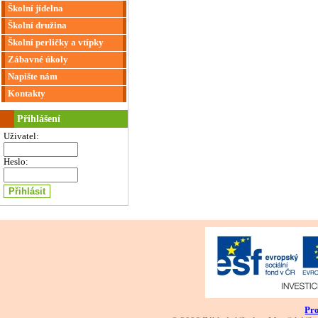
Školní jídelna
Školní družina
Školní perličky a vtípky
Zábavné úkoly
Napište nám
Kontakty
Přihlášení
Uživatel:
Heslo:
Pro