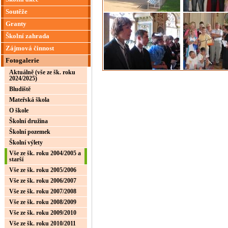
Soutěže
Granty
Školní zahrada
Zájmová činnost
Fotogalerie
Aktuálně (vše ze šk. roku
2024/2025)
Bludiště
Mateřská škola
O škole
Školní družina
Školní pozemek
Školní výlety
Vše ze šk. roku 2004/2005 a
starší
Vše ze šk. roku 2005/2006
Vše ze šk. roku 2006/2007
Vše ze šk. roku 2007/2008
Vše ze šk. roku 2008/2009
Vše ze šk. roku 2009/2010
Vše ze šk. roku 2010/2011