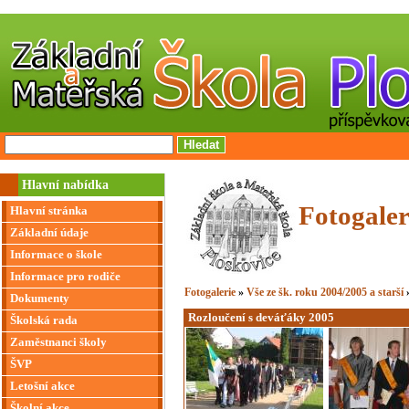
Hlavní nabídka
Fotogaler
Hlavní stránka
Základní údaje
Informace o škole
Informace pro rodiče
Fotogalerie
»
Vše ze šk. roku 2004/2005 a starší
Dokumenty
Rozloučení s deváťáky 2005
Školská rada
Zaměstnanci školy
ŠVP
Letošní akce
Školní akce