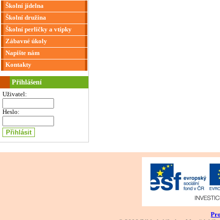
Školní jídelna
Školní družina
Školní perličky a vtípky
Zábavné úkoly
Napište nám
Kontakty
Přihlášení
Uživatel:
Heslo:
Pro