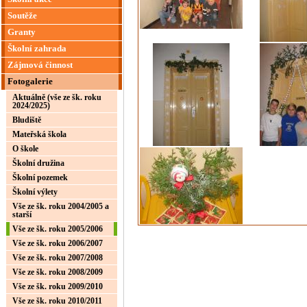
Soutěže
Granty
Školní zahrada
Zájmová činnost
Fotogalerie
Aktuálně (vše ze šk. roku
2024/2025)
Bludiště
Mateřská škola
O škole
Školní družina
Školní pozemek
Školní výlety
Vše ze šk. roku 2004/2005 a
starší
Vše ze šk. roku 2005/2006
Vše ze šk. roku 2006/2007
Vše ze šk. roku 2007/2008
Vše ze šk. roku 2008/2009
Vše ze šk. roku 2009/2010
Vše ze šk. roku 2010/2011