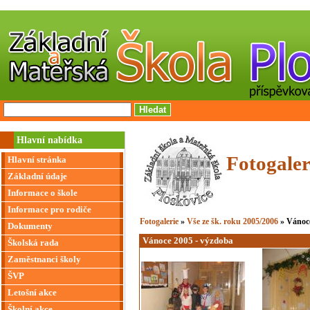
Hlavní nabídka
Fotogaler
Hlavní stránka
Základní údaje
Informace o škole
Informace pro rodiče
Fotogalerie
»
Vše ze šk. roku 2005/2006
» Vánoce
Dokumenty
Vánoce 2005 - výzdoba
Školská rada
Zaměstnanci školy
ŠVP
Letošní akce
Školní akce