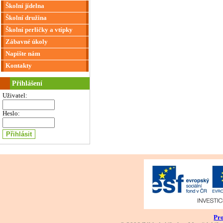
Školní jídelna
Školní družina
Školní perličky a vtípky
Zábavné úkoly
Napište nám
Kontakty
Přihlášení
Uživatel:
Heslo:
Pro