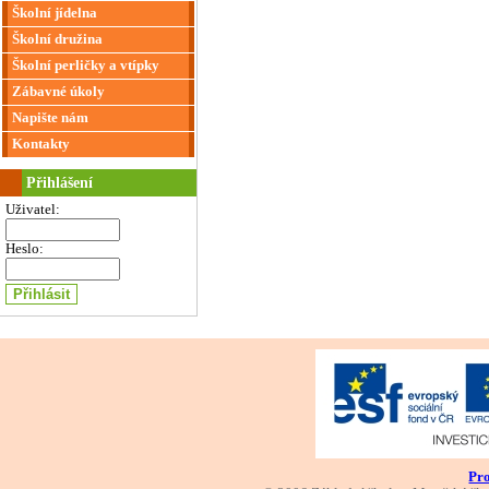
Školní jídelna
Školní družina
Školní perličky a vtípky
Zábavné úkoly
Napište nám
Kontakty
Přihlášení
Uživatel:
Heslo:
Pro