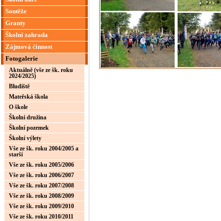
Soutěže
Granty
Školní zahrada
Zájmová činnost
Fotogalerie
Aktuálně (vše ze šk. roku
2024/2025)
Bludiště
Mateřská škola
O škole
Školní družina
Školní pozemek
Školní výlety
Vše ze šk. roku 2004/2005 a
starší
Vše ze šk. roku 2005/2006
Vše ze šk. roku 2006/2007
Vše ze šk. roku 2007/2008
Vše ze šk. roku 2008/2009
Vše ze šk. roku 2009/2010
Vše ze šk. roku 2010/2011