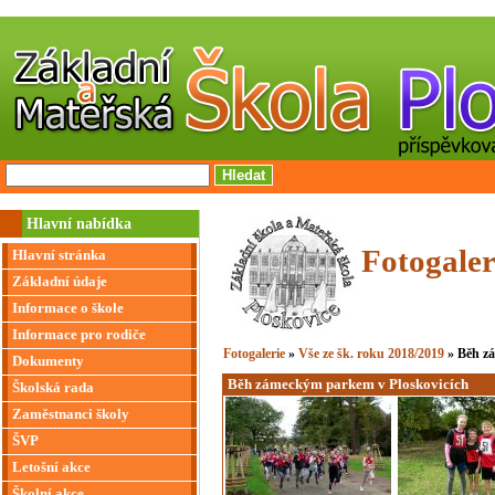
Hlavní nabídka
Fotogaler
Hlavní stránka
Základní údaje
Informace o škole
Informace pro rodiče
Fotogalerie
»
Vše ze šk. roku 2018/2019
» Běh z
Dokumenty
Běh zámeckým parkem v Ploskovicích
Školská rada
Zaměstnanci školy
ŠVP
Letošní akce
Školní akce