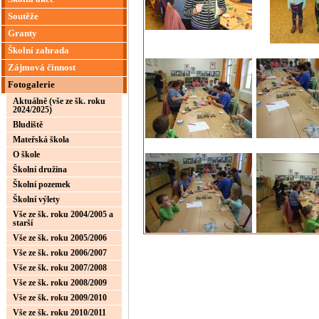
Soutěže
Granty
Školní zahrada
Zájmová činnost
Fotogalerie
Aktuálně (vše ze šk. roku
2024/2025)
Bludiště
Mateřská škola
O škole
Školní družina
Školní pozemek
Školní výlety
Vše ze šk. roku 2004/2005 a
starší
Vše ze šk. roku 2005/2006
Vše ze šk. roku 2006/2007
Vše ze šk. roku 2007/2008
Vše ze šk. roku 2008/2009
Vše ze šk. roku 2009/2010
Vše ze šk. roku 2010/2011