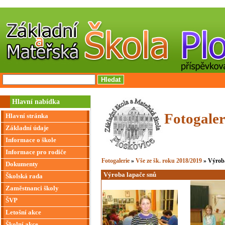
Hlavní nabídka
Fotogaler
Hlavní stránka
Základní údaje
Informace o škole
Informace pro rodiče
Fotogalerie
»
Vše ze šk. roku 2018/2019
» Výroba
Dokumenty
Výroba lapače snů
Školská rada
Zaměstnanci školy
ŠVP
Letošní akce
Školní akce