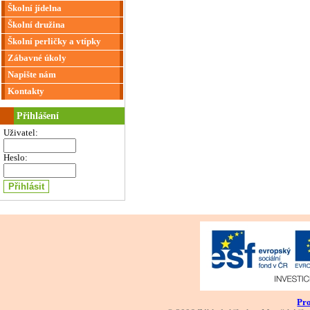
Školní jídelna
Školní družina
Školní perličky a vtípky
Zábavné úkoly
Napište nám
Kontakty
Přihlášení
Uživatel:
Heslo:
Pro