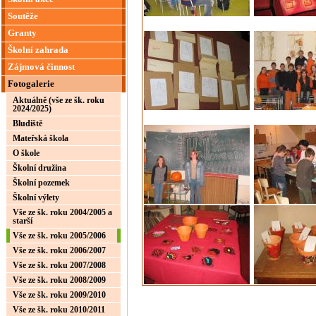
Soutěže
Granty
Školní zahrada
Zájmová činnost
Fotogalerie
Aktuálně (vše ze šk. roku
2024/2025)
Bludiště
Mateřská škola
O škole
Školní družina
Školní pozemek
Školní výlety
Vše ze šk. roku 2004/2005 a
starší
Vše ze šk. roku 2005/2006
Vše ze šk. roku 2006/2007
Vše ze šk. roku 2007/2008
Vše ze šk. roku 2008/2009
Vše ze šk. roku 2009/2010
Vše ze šk. roku 2010/2011