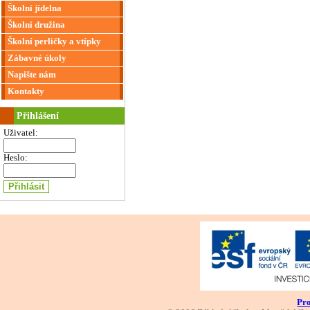
Školní jídelna
Školní družina
Školní perličky a vtípky
Zábavné úkoly
Napište nám
Kontakty
Přihlášení
Uživatel:
Heslo:
Pro