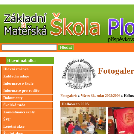
Hlavní nabídka
Fotogaler
Hlavní stránka
Základní údaje
Informace o škole
Informace pro rodiče
Fotogalerie
»
Vše ze šk. roku 2005/2006
» Hallo
Dokumenty
Halloween 2005
Školská rada
Zaměstnanci školy
ŠVP
Letošní akce
Školní akce