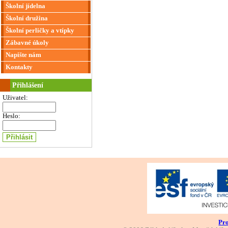
Školní jídelna
Školní družina
Školní perličky a vtípky
Zábavné úkoly
Napište nám
Kontakty
Přihlášení
Uživatel:
Heslo:
Pro