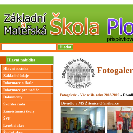
Hlavní nabídka
Fotogaler
Hlavní stránka
Základní údaje
Informace o škole
Informace pro rodiče
Fotogalerie
»
Vše ze šk. roku 2018/2019
» Divadl
Dokumenty
Divadlo v MŠ Žitenice O Sněhurce
Školská rada
Zaměstnanci školy
ŠVP
Letošní akce
Školní akce