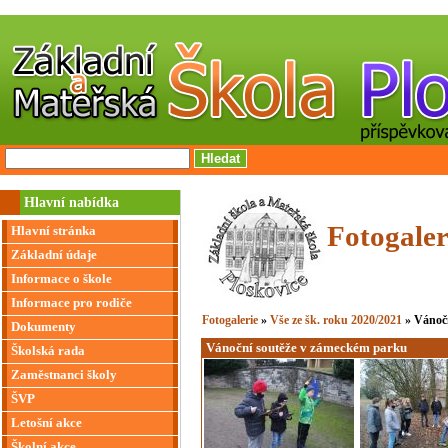
Hlavní nabídka
Fotogaler
Hlavní stránka
Základní údaje
Informace o škole
Informace pro rodiče
Fotogalerie
»
Vše ze šk. roku 2020/2021
» Vánoč
Dokumenty
Vánoční soutěže v zámeckém parku
Školská rada
Zaměstnanci školy
ŠVP
Letošní akce
Školní akce