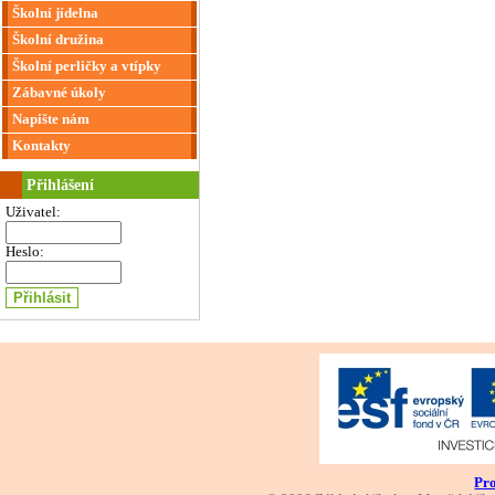
Školní jídelna
Školní družina
Školní perličky a vtípky
Zábavné úkoly
Napište nám
Kontakty
Přihlášení
Uživatel:
Heslo:
Pro