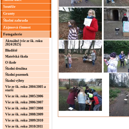
Soutěže
Granty
Školní zahrada
Zájmová činnost
Fotogalerie
Aktuálně (vše ze šk. roku
2024/2025)
Bludiště
Mateřská škola
O škole
Školní družina
Školní pozemek
Školní výlety
Vše ze šk. roku 2004/2005 a
starší
Vše ze šk. roku 2005/2006
Vše ze šk. roku 2006/2007
Vše ze šk. roku 2007/2008
Vše ze šk. roku 2008/2009
Vše ze šk. roku 2009/2010
Vše ze šk. roku 2010/2011