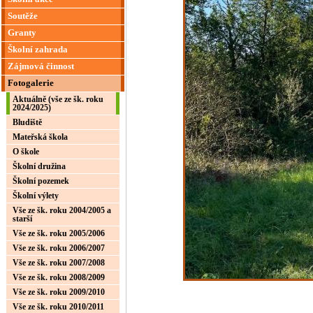
Soutěže
Granty
Školní zahrada
Zájmová činnost
Fotogalerie
Aktuálně (vše ze šk. roku
2024/2025)
Bludiště
Mateřská škola
O škole
Školní družina
Školní pozemek
Školní výlety
Vše ze šk. roku 2004/2005 a
starší
Vše ze šk. roku 2005/2006
Vše ze šk. roku 2006/2007
Vše ze šk. roku 2007/2008
Vše ze šk. roku 2008/2009
Vše ze šk. roku 2009/2010
Vše ze šk. roku 2010/2011