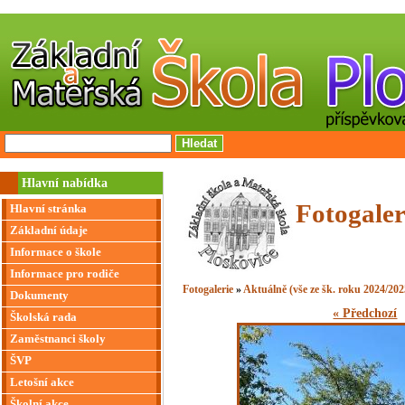
Hlavní nabídka
Fotogaler
Hlavní stránka
Základní údaje
Informace o škole
Informace pro rodiče
Fotogalerie
»
Aktuálně (vše ze šk. roku 2024/202
Dokumenty
« Předchozí
Školská rada
Zaměstnanci školy
ŠVP
Letošní akce
Školní akce