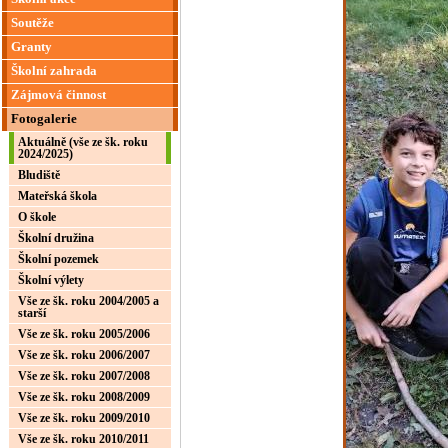
Soutěže
Granty
Školní zahrada
Zájmová činnost
Fotogalerie
Aktuálně (vše ze šk. roku
2024/2025)
Bludiště
Mateřská škola
O škole
Školní družina
Školní pozemek
Školní výlety
Vše ze šk. roku 2004/2005 a
starší
Vše ze šk. roku 2005/2006
Vše ze šk. roku 2006/2007
Vše ze šk. roku 2007/2008
Vše ze šk. roku 2008/2009
Vše ze šk. roku 2009/2010
Vše ze šk. roku 2010/2011