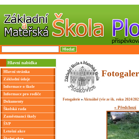
Hlavní nabídka
Fotogaler
Hlavní stránka
Základní údaje
Informace o škole
Informace pro rodiče
Fotogalerie
»
Aktuálně (vše ze šk. roku 2024/202
Dokumenty
« Předchozí
Školská rada
Zaměstnanci školy
ŠVP
Letošní akce
Školní akce