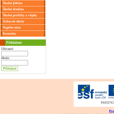
Školní jídelna
Školní družina
Školní perličky a vtípky
Zábavné úkoly
Napište nám
Kontakty
Přihlášení
Uživatel:
Heslo:
Pro