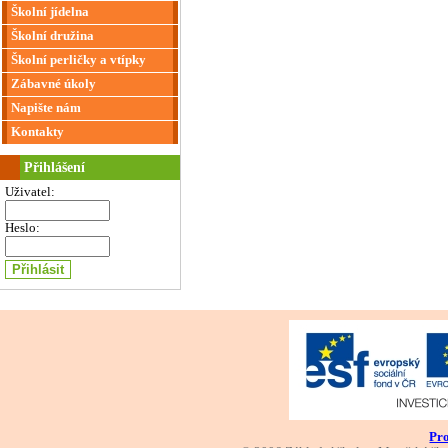
Školní jídelna
Školní družina
Školní perličky a vtípky
Zábavné úkoly
Napište nám
Kontakty
Přihlášení
Uživatel:
Heslo:
Pro