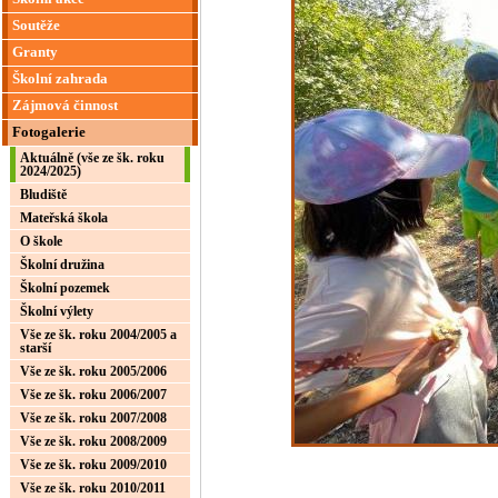
Soutěže
Granty
Školní zahrada
Zájmová činnost
Fotogalerie
Aktuálně (vše ze šk. roku
2024/2025)
Bludiště
Mateřská škola
O škole
Školní družina
Školní pozemek
Školní výlety
Vše ze šk. roku 2004/2005 a
starší
Vše ze šk. roku 2005/2006
Vše ze šk. roku 2006/2007
Vše ze šk. roku 2007/2008
Vše ze šk. roku 2008/2009
Vše ze šk. roku 2009/2010
Vše ze šk. roku 2010/2011