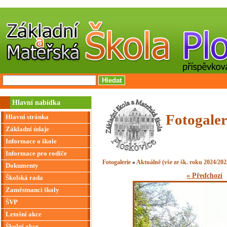
Hlavní nabídka
Fotogaler
Hlavní stránka
Základní údaje
Informace o škole
Informace pro rodiče
Fotogalerie
»
Aktuálně (vše ze šk. roku 2024/202
Dokumenty
« Předchozí
Školská rada
Zaměstnanci školy
ŠVP
Letošní akce
Školní akce