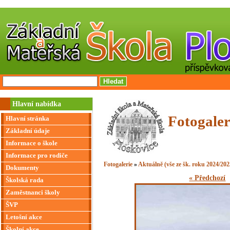
Hlavní nabídka
Fotogaler
Hlavní stránka
Základní údaje
Informace o škole
Informace pro rodiče
Fotogalerie
»
Aktuálně (vše ze šk. roku 2024/202
Dokumenty
« Předchozí
Školská rada
Zaměstnanci školy
ŠVP
Letošní akce
Školní akce