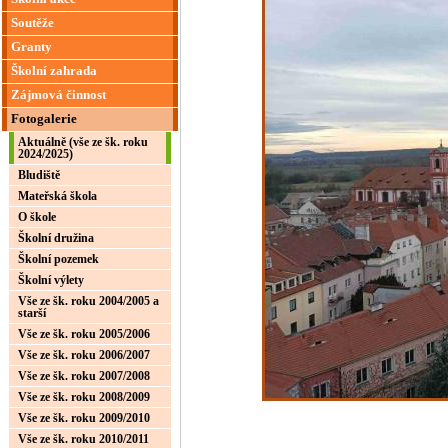
Soutěže
Granty
Školní zahrada
Zájmová činnost
Fotogalerie
Aktuálně (vše ze šk. roku
2024/2025)
Bludiště
Mateřská škola
O škole
Školní družina
Školní pozemek
Školní výlety
Vše ze šk. roku 2004/2005 a
starší
Vše ze šk. roku 2005/2006
Vše ze šk. roku 2006/2007
Vše ze šk. roku 2007/2008
Vše ze šk. roku 2008/2009
Vše ze šk. roku 2009/2010
Vše ze šk. roku 2010/2011