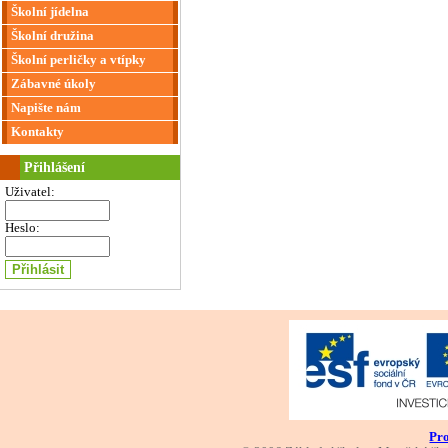
Školní jídelna
Školní družina
Školní perličky a vtípky
Zábavné úkoly
Napište nám
Kontakty
Přihlášení
Uživatel:
Heslo:
Pro