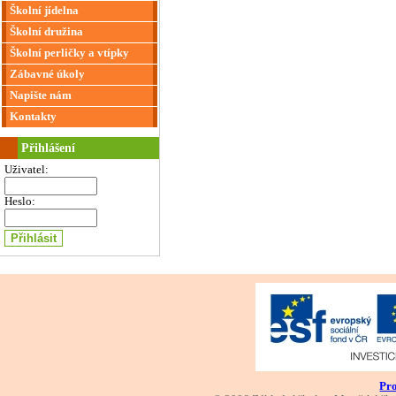
Školní jídelna
Školní družina
Školní perličky a vtípky
Zábavné úkoly
Napište nám
Kontakty
Přihlášení
Uživatel:
Heslo:
Pro