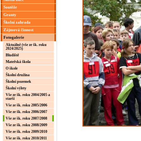
Soutěže
Granty
Školní zahrada
Zájmová činnost
Fotogalerie
Aktuálně (vše ze šk. roku
2024/2025)
Bludiště
Mateřská škola
O škole
Školní družina
Školní pozemek
Školní výlety
Vše ze šk. roku 2004/2005 a
starší
Vše ze šk. roku 2005/2006
Vše ze šk. roku 2006/2007
Vše ze šk. roku 2007/2008
Vše ze šk. roku 2008/2009
Vše ze šk. roku 2009/2010
Vše ze šk. roku 2010/2011