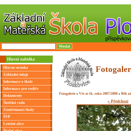
Hlavní nabídka
Fotogaler
Hlavní stránka
Základní údaje
Informace o škole
Informace pro rodiče
Fotogalerie
»
Vše ze šk. roku 2007/2008
»
Běh z
Dokumenty
« Předchozí
Školská rada
Zaměstnanci školy
ŠVP
Letošní akce
Školní akce