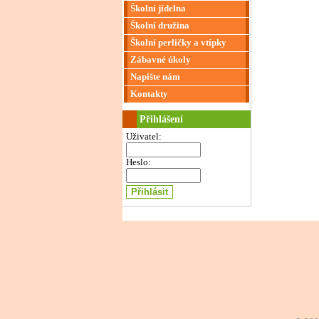
Školní jídelna
Školní družina
Školní perličky a vtípky
Zábavné úkoly
Napište nám
Kontakty
Přihlášení
Uživatel:
Heslo: