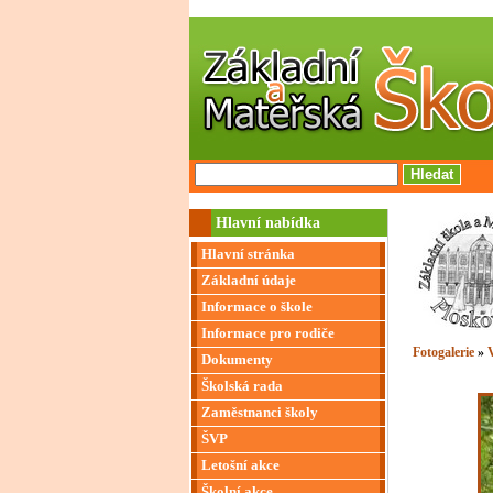
Hlavní nabídka
Hlavní stránka
Základní údaje
Informace o škole
Informace pro rodiče
Fotogalerie
»
V
Dokumenty
Školská rada
Zaměstnanci školy
ŠVP
Letošní akce
Školní akce