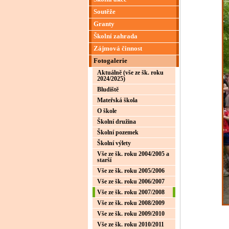
Soutěže
Granty
Školní zahrada
Zájmová činnost
Fotogalerie
Aktuálně (vše ze šk. roku
2024/2025)
Bludiště
Mateřská škola
O škole
Školní družina
Školní pozemek
Školní výlety
Vše ze šk. roku 2004/2005 a
starší
Vše ze šk. roku 2005/2006
Vše ze šk. roku 2006/2007
Vše ze šk. roku 2007/2008
Vše ze šk. roku 2008/2009
Vše ze šk. roku 2009/2010
Vše ze šk. roku 2010/2011