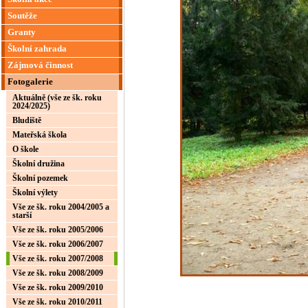
Soutěže
Granty
Školní zahrada
Zájmová činnost
Fotogalerie
Aktuálně (vše ze šk. roku
2024/2025)
Bludiště
Mateřská škola
O škole
Školní družina
Školní pozemek
Školní výlety
Vše ze šk. roku 2004/2005 a
starší
Vše ze šk. roku 2005/2006
Vše ze šk. roku 2006/2007
Vše ze šk. roku 2007/2008
Vše ze šk. roku 2008/2009
Vše ze šk. roku 2009/2010
Vše ze šk. roku 2010/2011