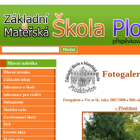
Hlavní nabídka
Fotogaler
Hlavní stránka
Základní údaje
Informace o škole
Informace pro rodiče
Fotogalerie
»
Vše ze šk. roku 2007/2008
»
Běh z
Dokumenty
« Předchozí
Školská rada
Zaměstnanci školy
ŠVP
Letošní akce
Školní akce