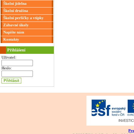
Školní jídelna
Školní družina
Školní perličky a vtípky
Zábavné úkoly
Napište nám
Kontakty
Přihlášení
Uživatel:
Heslo:
Pro