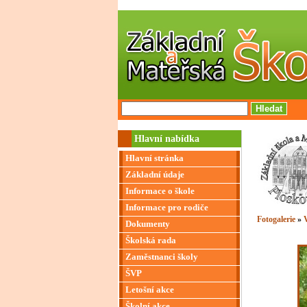
Hlavní nabídka
Hlavní stránka
Základní údaje
Informace o škole
Informace pro rodiče
Fotogalerie
»
V
Dokumenty
Školská rada
Zaměstnanci školy
ŠVP
Letošní akce
Školní akce