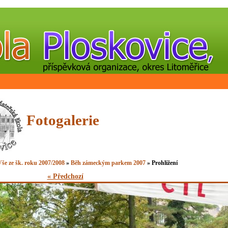
Fotogalerie
še ze šk. roku 2007/2008
»
Běh zámeckým parkem 2007
» Prohlížení
« Předchozí