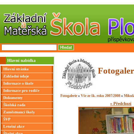
Hlavní nabídka
Fotogaler
Hlavní stránka
Základní údaje
Informace o škole
Informace pro rodiče
Fotogalerie
»
Vše ze šk. roku 2007/2008
»
Mikul
Dokumenty
« Předchozí
Školská rada
Zaměstnanci školy
ŠVP
Letošní akce
Školní akce