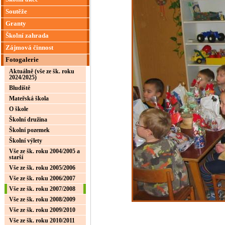
Soutěže
Granty
Školní zahrada
Zájmová činnost
Fotogalerie
Aktuálně (vše ze šk. roku
2024/2025)
Bludiště
Mateřská škola
O škole
Školní družina
Školní pozemek
Školní výlety
Vše ze šk. roku 2004/2005 a
starší
Vše ze šk. roku 2005/2006
Vše ze šk. roku 2006/2007
Vše ze šk. roku 2007/2008
Vše ze šk. roku 2008/2009
Vše ze šk. roku 2009/2010
Vše ze šk. roku 2010/2011