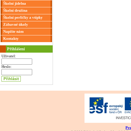
Školní jídelna
Školní družina
Školní perličky a vtípky
Zábavné úkoly
Napište nám
Kontakty
Přihlášení
Uživatel:
Heslo:
Pro