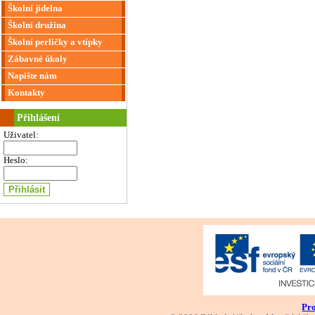
Školní jídelna
Školní družina
Školní perličky a vtípky
Zábavné úkoly
Napište nám
Kontakty
Přihlášení
Uživatel:
Heslo:
Pro