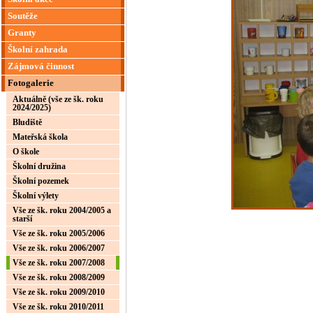
Soutěže
Granty
Školní zahrada
Zájmová činnost
Fotogalerie
Aktuálně (vše ze šk. roku
2024/2025)
Bludiště
Mateřská škola
O škole
Školní družina
Školní pozemek
Školní výlety
Vše ze šk. roku 2004/2005 a
starší
Vše ze šk. roku 2005/2006
Vše ze šk. roku 2006/2007
Vše ze šk. roku 2007/2008
Vše ze šk. roku 2008/2009
Vše ze šk. roku 2009/2010
Vše ze šk. roku 2010/2011