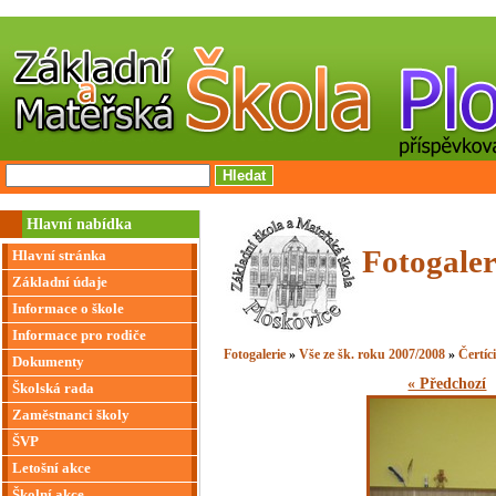
Hlavní nabídka
Fotogaler
Hlavní stránka
Základní údaje
Informace o škole
Informace pro rodiče
Fotogalerie
»
Vše ze šk. roku 2007/2008
»
Čertíc
Dokumenty
« Předchozí
Školská rada
Zaměstnanci školy
ŠVP
Letošní akce
Školní akce