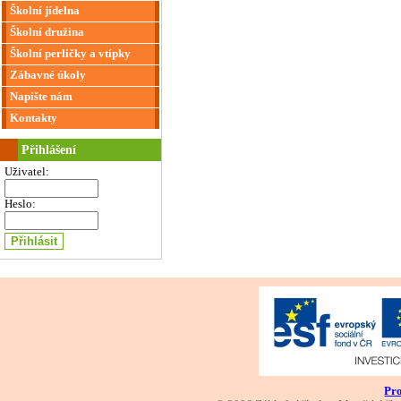
Školní jídelna
Školní družina
Školní perličky a vtípky
Zábavné úkoly
Napište nám
Kontakty
Přihlášení
Uživatel:
Heslo:
Pro