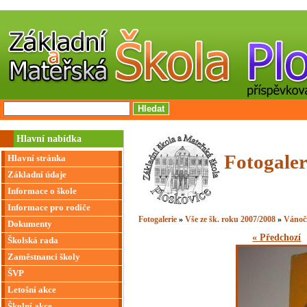
Hlavní nabídka
Fotogaler
Hlavní stránka
Základní údaje
Informace o škole
Informace pro rodiče
Fotogalerie
»
Vše ze šk. roku 2007/2008
»
Vánoč
Dokumenty
« Předchozí
Školská rada
Zaměstnanci školy
ŠVP
Letošní akce
Školní akce