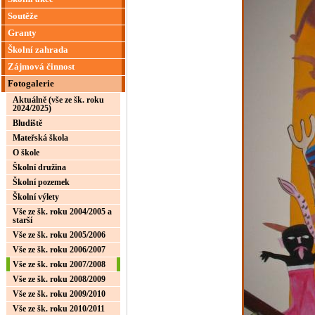
Soutěže
Granty
Školní zahrada
Zájmová činnost
Fotogalerie
Aktuálně (vše ze šk. roku
2024/2025)
Bludiště
Mateřská škola
O škole
Školní družina
Školní pozemek
Školní výlety
Vše ze šk. roku 2004/2005 a
starší
Vše ze šk. roku 2005/2006
Vše ze šk. roku 2006/2007
Vše ze šk. roku 2007/2008
Vše ze šk. roku 2008/2009
Vše ze šk. roku 2009/2010
Vše ze šk. roku 2010/2011