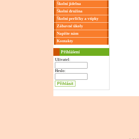
Školní jídelna
Školní družina
Školní perličky a vtípky
Zábavné úkoly
Napište nám
Kontakty
Přihlášení
Uživatel:
Heslo: