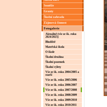
Soutěže
Granty
Školní zahrada
Zájmová činnost
Fotogalerie
Aktuálně (vše ze šk. roku
2024/2025)
Bludiště
Mateřská škola
O škole
Školní družina
Školní pozemek
Školní výlety
Vše ze šk. roku 2004/2005 a
starší
Vše ze šk. roku 2005/2006
Vše ze šk. roku 2006/2007
Vše ze šk. roku 2007/2008
Vše ze šk. roku 2008/2009
Vše ze šk. roku 2009/2010
Vše ze šk. roku 2010/2011