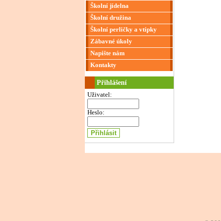
Školní jídelna
Školní družina
Školní perličky a vtípky
Zábavné úkoly
Napište nám
Kontakty
Přihlášení
Uživatel:
Heslo: