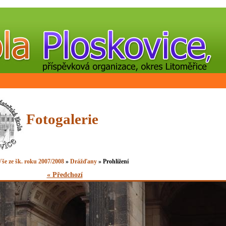
Fotogalerie
še ze šk. roku 2007/2008
»
Drážďany
» Prohlížení
« Předchozí