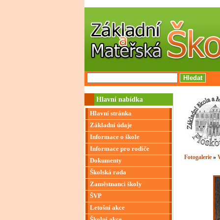
Hlavní nabídka
Hlavní stránka
Základní údaje
Informace o škole
Informace pro rodiče
Fotogalerie
»
V
Dokumenty
Školská rada
Zaměstnanci školy
ŠVP
Letošní akce
Školní akce