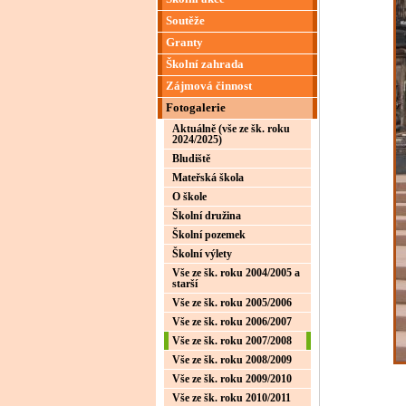
Soutěže
Granty
Školní zahrada
Zájmová činnost
Fotogalerie
Aktuálně (vše ze šk. roku
2024/2025)
Bludiště
Mateřská škola
O škole
Školní družina
Školní pozemek
Školní výlety
Vše ze šk. roku 2004/2005 a
starší
Vše ze šk. roku 2005/2006
Vše ze šk. roku 2006/2007
Vše ze šk. roku 2007/2008
Vše ze šk. roku 2008/2009
Vše ze šk. roku 2009/2010
Vše ze šk. roku 2010/2011