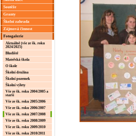
Soutěže
Granty
Školní zahrada
Zájmová činnost
Fotogalerie
Aktuálně (vše ze šk. roku
2024/2025)
Bludiště
Mateřská škola
O škole
Školní družina
Školní pozemek
Školní výlety
Vše ze šk. roku 2004/2005 a
starší
Vše ze šk. roku 2005/2006
Vše ze šk. roku 2006/2007
Vše ze šk. roku 2007/2008
Vše ze šk. roku 2008/2009
Vše ze šk. roku 2009/2010
Vše ze šk. roku 2010/2011