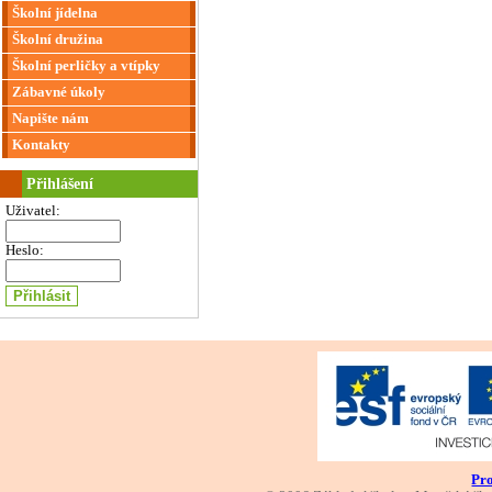
Školní jídelna
Školní družina
Školní perličky a vtípky
Zábavné úkoly
Napište nám
Kontakty
Přihlášení
Uživatel:
Heslo:
Pro