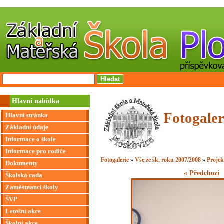
Hlavní nabídka
Fotogaler
Hlavní stránka
Základní údaje
Informace o škole
Informace pro rodiče
Fotogalerie
»
Vše ze šk. roku 2007/2008
»
Projek
Dokumenty
« Předchozí
Školská rada
Zaměstnanci školy
ŠVP
Letošní akce
Školní akce