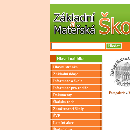
Hlavní nabídka
Hlavní stránka
Základní údaje
Informace o škole
Informace pro rodiče
Fotogalerie
»
V
Dokumenty
Školská rada
Zaměstnanci školy
ŠVP
Letošní akce
Školní akce