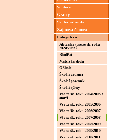
Soutěže
Granty
Školní zahrada
Zájmová činnost
Fotogalerie
Aktuálně (vše ze šk. roku
2024/2025)
Bludiště
Mateřská škola
O škole
Školní družina
Školní pozemek
Školní výlety
Vše ze šk. roku 2004/2005 a
starší
Vše ze šk. roku 2005/2006
Vše ze šk. roku 2006/2007
Vše ze šk. roku 2007/2008
Vše ze šk. roku 2008/2009
Vše ze šk. roku 2009/2010
Vše ze šk. roku 2010/2011