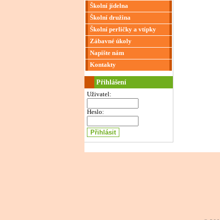
Školní jídelna
Školní družina
Školní perličky a vtípky
Zábavné úkoly
Napište nám
Kontakty
Přihlášení
Uživatel:
Heslo: