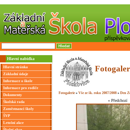
Hlavní nabídka
Fotogaler
Hlavní stránka
Základní údaje
Informace o škole
Informace pro rodiče
Fotogalerie
»
Vše ze šk. roku 2007/2008
»
Den Z
Dokumenty
« Předchozí
Školská rada
Zaměstnanci školy
ŠVP
Letošní akce
Školní akce