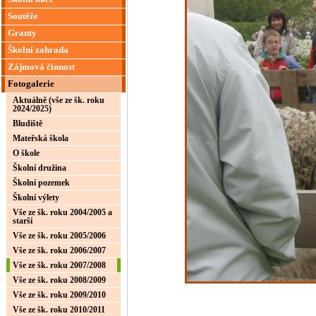
Soutěže
Granty
Školní zahrada
Zájmová činnost
Fotogalerie
Aktuálně (vše ze šk. roku
2024/2025)
Bludiště
Mateřská škola
O škole
Školní družina
Školní pozemek
Školní výlety
Vše ze šk. roku 2004/2005 a
starší
Vše ze šk. roku 2005/2006
Vše ze šk. roku 2006/2007
Vše ze šk. roku 2007/2008
Vše ze šk. roku 2008/2009
Vše ze šk. roku 2009/2010
Vše ze šk. roku 2010/2011