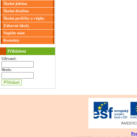
Školní jídelna
Školní družina
Školní perličky a vtípky
Zábavné úkoly
Napište nám
Kontakty
Přihlášení
Uživatel:
Heslo:
Pro