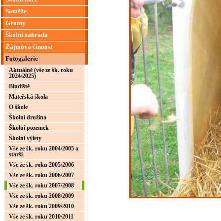
Soutěže
Granty
Školní zahrada
Zájmová činnost
Fotogalerie
Aktuálně (vše ze šk. roku
2024/2025)
Bludiště
Mateřská škola
O škole
Školní družina
Školní pozemek
Školní výlety
Vše ze šk. roku 2004/2005 a
starší
Vše ze šk. roku 2005/2006
Vše ze šk. roku 2006/2007
Vše ze šk. roku 2007/2008
Vše ze šk. roku 2008/2009
Vše ze šk. roku 2009/2010
Vše ze šk. roku 2010/2011