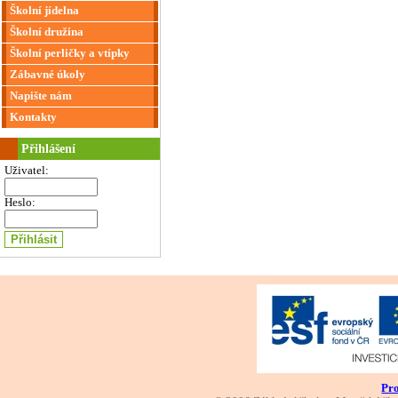
Školní jídelna
Školní družina
Školní perličky a vtípky
Zábavné úkoly
Napište nám
Kontakty
Přihlášení
Uživatel:
Heslo:
Pro