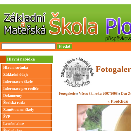
Hlavní nabídka
Fotogaler
Hlavní stránka
Základní údaje
Informace o škole
Informace pro rodiče
Fotogalerie
»
Vše ze šk. roku 2007/2008
»
Den Z
Dokumenty
« Předchozí
Školská rada
Zaměstnanci školy
ŠVP
Letošní akce
Školní akce