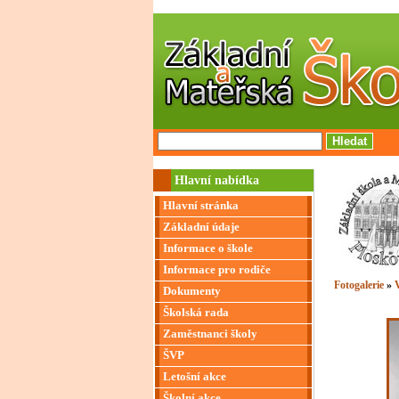
Hlavní nabídka
Hlavní stránka
Základní údaje
Informace o škole
Informace pro rodiče
Fotogalerie
»
V
Dokumenty
Školská rada
Zaměstnanci školy
ŠVP
Letošní akce
Školní akce