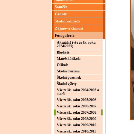
Soutěže
Granty
Školní zahrada
Zájmová činnost
Fotogalerie
Aktuálně (vše ze šk. roku
2024/2025)
Bludiště
Mateřská škola
O škole
Školní družina
Školní pozemek
Školní výlety
Vše ze šk. roku 2004/2005 a
starší
Vše ze šk. roku 2005/2006
Vše ze šk. roku 2006/2007
Vše ze šk. roku 2007/2008
Vše ze šk. roku 2008/2009
Vše ze šk. roku 2009/2010
Vše ze šk. roku 2010/2011