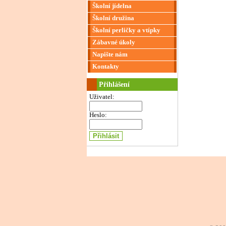
Školní jídelna
Školní družina
Školní perličky a vtípky
Zábavné úkoly
Napište nám
Kontakty
Přihlášení
Uživatel:
Heslo: