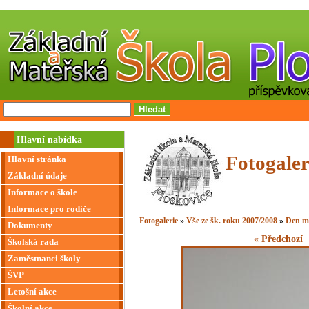
Hlavní nabídka
Fotogaler
Hlavní stránka
Základní údaje
Informace o škole
Informace pro rodiče
Fotogalerie
»
Vše ze šk. roku 2007/2008
»
Den m
Dokumenty
« Předchozí
Školská rada
Zaměstnanci školy
ŠVP
Letošní akce
Školní akce