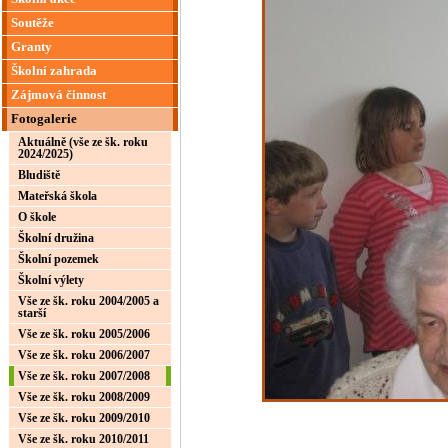
Soutěže
Granty
Školní zahrada
Zájmová činnost
Fotogalerie
Aktuálně (vše ze šk. roku
2024/2025)
Bludiště
Mateřská škola
O škole
Školní družina
Školní pozemek
Školní výlety
Vše ze šk. roku 2004/2005 a
starší
Vše ze šk. roku 2005/2006
Vše ze šk. roku 2006/2007
Vše ze šk. roku 2007/2008
Vše ze šk. roku 2008/2009
Vše ze šk. roku 2009/2010
Vše ze šk. roku 2010/2011