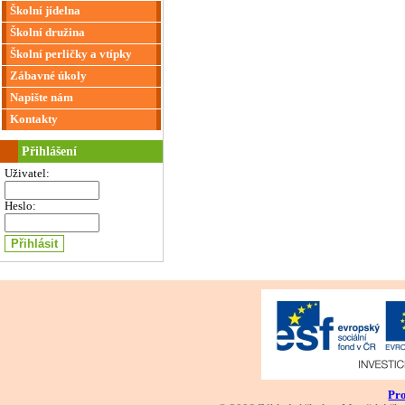
Školní jídelna
Školní družina
Školní perličky a vtípky
Zábavné úkoly
Napište nám
Kontakty
Přihlášení
Uživatel:
Heslo:
Pro