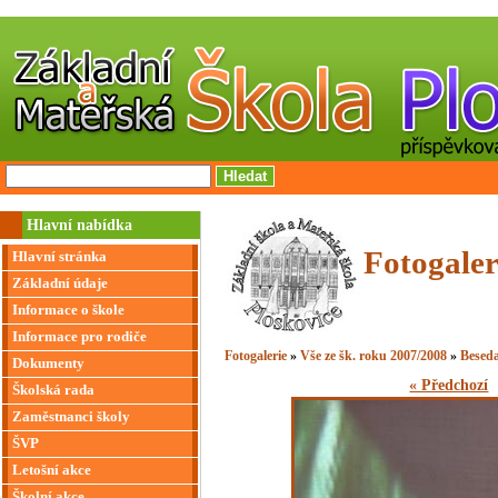
Hlavní nabídka
Fotogaler
Hlavní stránka
Základní údaje
Informace o škole
Informace pro rodiče
Fotogalerie
»
Vše ze šk. roku 2007/2008
»
Beseda
Dokumenty
« Předchozí
Školská rada
Zaměstnanci školy
ŠVP
Letošní akce
Školní akce