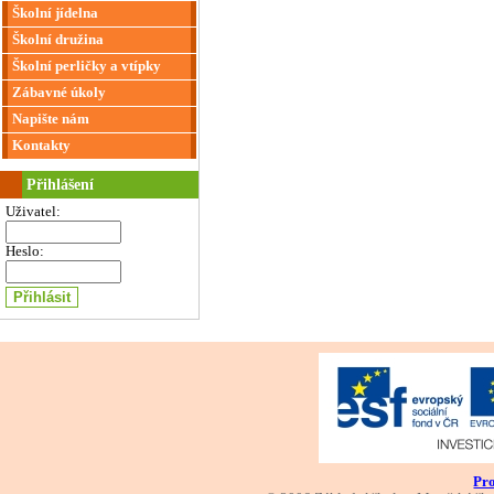
Školní jídelna
Školní družina
Školní perličky a vtípky
Zábavné úkoly
Napište nám
Kontakty
Přihlášení
Uživatel:
Heslo:
Pro