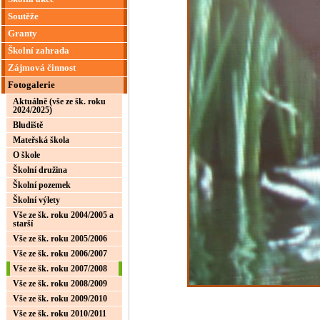
Soutěže
Granty
Školní zahrada
Zájmová činnost
Fotogalerie
Aktuálně (vše ze šk. roku
2024/2025)
Bludiště
Mateřská škola
O škole
Školní družina
Školní pozemek
Školní výlety
Vše ze šk. roku 2004/2005 a
starší
Vše ze šk. roku 2005/2006
Vše ze šk. roku 2006/2007
Vše ze šk. roku 2007/2008
Vše ze šk. roku 2008/2009
Vše ze šk. roku 2009/2010
Vše ze šk. roku 2010/2011