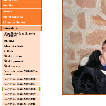
Soutěže
Granty
Školní zahrada
Zájmová činnost
Fotogalerie
Aktuálně (vše ze šk. roku
2024/2025)
Bludiště
Mateřská škola
O škole
Školní družina
Školní pozemek
Školní výlety
Vše ze šk. roku 2004/2005 a
starší
Vše ze šk. roku 2005/2006
Vše ze šk. roku 2006/2007
Vše ze šk. roku 2007/2008
Vše ze šk. roku 2008/2009
Vše ze šk. roku 2009/2010
Vše ze šk. roku 2010/2011