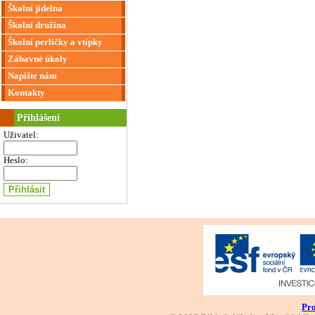
Školní jídelna
Školní družina
Školní perličky a vtípky
Zábavné úkoly
Napište nám
Kontakty
Přihlášení
Uživatel:
Heslo:
Pro