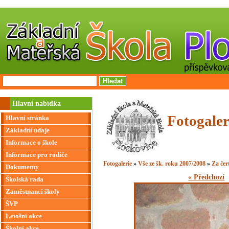
Hlavní nabídka
Fotogaler
Hlavní stránka
Základní údaje
Informace o škole
Informace pro rodiče
Fotogalerie
»
Vše ze šk. roku 2007/2008
»
Za čer
Dokumenty
« Předchozí
Školská rada
Zaměstnanci školy
ŠVP
Letošní akce
Školní akce