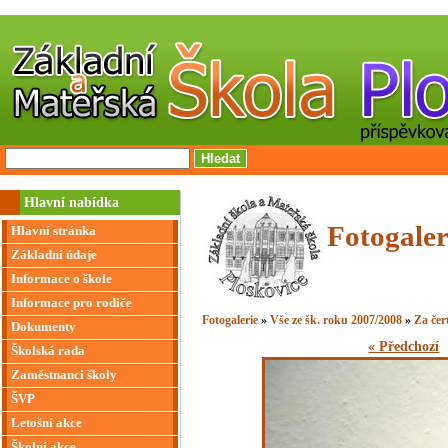
Hlavní nabídka
Fotogaler
Hlavní stránka
Základní údaje
Informace o škole
Informace pro rodiče
Fotogalerie
»
Vše ze šk. roku 2007/2008
»
Za čer
Dokumenty
« Předchozí
Školská rada
Zaměstnanci školy
ŠVP
Letošní akce
Školní akce