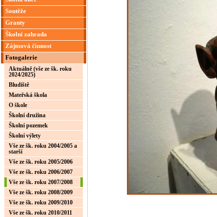
Soutěže
Granty
Školní zahrada
Zájmová činnost
Fotogalerie
Aktuálně (vše ze šk. roku
2024/2025)
Bludiště
Mateřská škola
O škole
Školní družina
Školní pozemek
Školní výlety
Vše ze šk. roku 2004/2005 a
starší
Vše ze šk. roku 2005/2006
Vše ze šk. roku 2006/2007
Vše ze šk. roku 2007/2008
Vše ze šk. roku 2008/2009
Vše ze šk. roku 2009/2010
Vše ze šk. roku 2010/2011