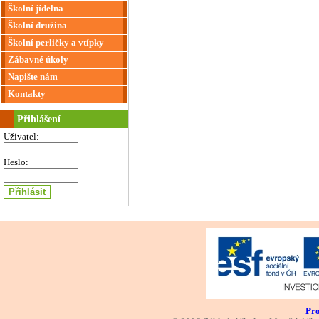
Školní jídelna
Školní družina
Školní perličky a vtípky
Zábavné úkoly
Napište nám
Kontakty
Přihlášení
Uživatel:
Heslo:
Pro