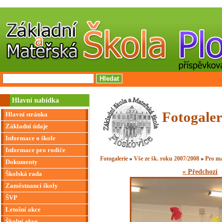
Hlavní nabídka
Fotogaler
Hlavní stránka
Základní údaje
Informace o škole
Informace pro rodiče
Fotogalerie
»
Vše ze šk. roku 2007/2008
»
Pro m
Dokumenty
« Předchozí
Školská rada
Zaměstnanci školy
ŠVP
Letošní akce
Školní akce