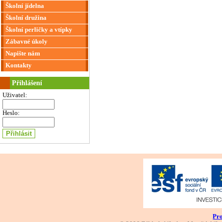
Školní jídelna
Školní družina
Školní perličky a vtípky
Zábavné úkoly
Napište nám
Kontakty
Přihlášení
Uživatel:
Heslo:
Pro