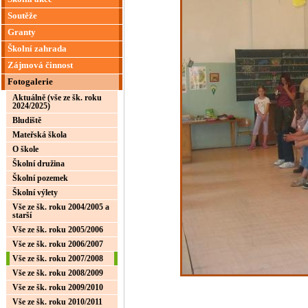
Soutěže
Granty
Školní zahrada
Zájmová činnost
Fotogalerie
Aktuálně (vše ze šk. roku
2024/2025)
Bludiště
Mateřská škola
O škole
Školní družina
Školní pozemek
Školní výlety
Vše ze šk. roku 2004/2005 a
starší
Vše ze šk. roku 2005/2006
Vše ze šk. roku 2006/2007
Vše ze šk. roku 2007/2008
Vše ze šk. roku 2008/2009
Vše ze šk. roku 2009/2010
Vše ze šk. roku 2010/2011