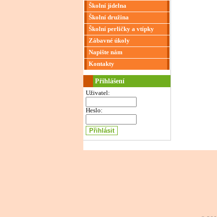
Školní jídelna
Školní družina
Školní perličky a vtípky
Zábavné úkoly
Napište nám
Kontakty
Přihlášení
Uživatel:
Heslo: