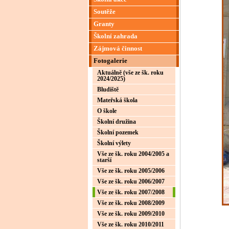
Soutěže
Granty
Školní zahrada
Zájmová činnost
Fotogalerie
Aktuálně (vše ze šk. roku
2024/2025)
Bludiště
Mateřská škola
O škole
Školní družina
Školní pozemek
Školní výlety
Vše ze šk. roku 2004/2005 a
starší
Vše ze šk. roku 2005/2006
Vše ze šk. roku 2006/2007
Vše ze šk. roku 2007/2008
Vše ze šk. roku 2008/2009
Vše ze šk. roku 2009/2010
Vše ze šk. roku 2010/2011