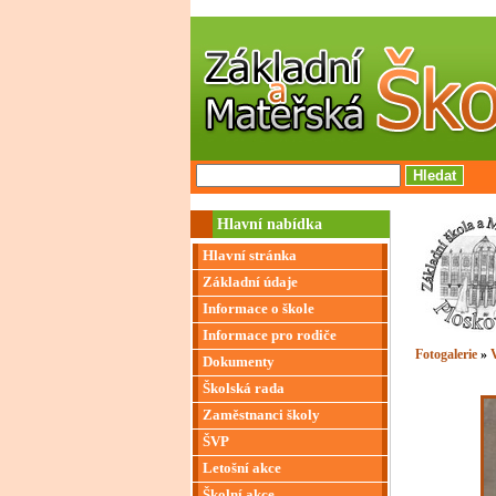
Hlavní nabídka
Hlavní stránka
Základní údaje
Informace o škole
Informace pro rodiče
Fotogalerie
»
V
Dokumenty
Školská rada
Zaměstnanci školy
ŠVP
Letošní akce
Školní akce