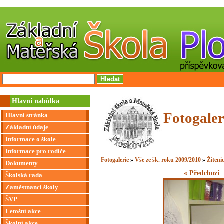
Hlavní nabídka
Fotogaler
Hlavní stránka
Základní údaje
Informace o škole
Informace pro rodiče
Fotogalerie
»
Vše ze šk. roku 2009/2010
»
Žiteni
Dokumenty
« Předchozí
Školská rada
Zaměstnanci školy
ŠVP
Letošní akce
Školní akce