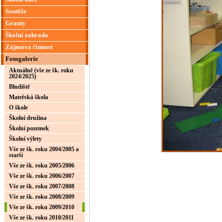
Soutěže
Granty
Školní zahrada
Zájmová činnost
Fotogalerie
Aktuálně (vše ze šk. roku
2024/2025)
Bludiště
Mateřská škola
O škole
Školní družina
Školní pozemek
Školní výlety
Vše ze šk. roku 2004/2005 a
starší
Vše ze šk. roku 2005/2006
Vše ze šk. roku 2006/2007
Vše ze šk. roku 2007/2008
Vše ze šk. roku 2008/2009
Vše ze šk. roku 2009/2010
Vše ze šk. roku 2010/2011