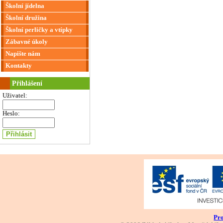
Školní jídelna
Školní družina
Školní perličky a vtípky
Zábavné úkoly
Napište nám
Kontakty
Přihlášení
Uživatel:
Heslo:
Pro