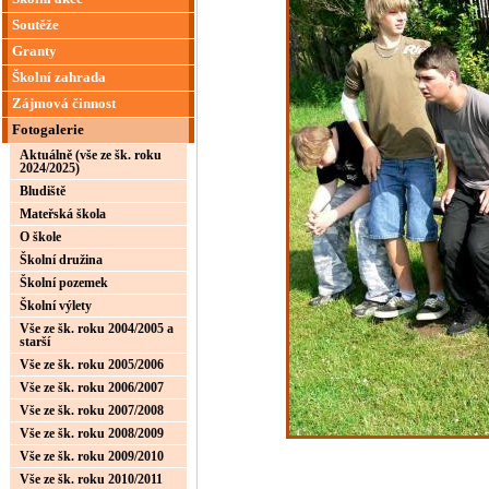
Soutěže
Granty
Školní zahrada
Zájmová činnost
Fotogalerie
Aktuálně (vše ze šk. roku
2024/2025)
Bludiště
Mateřská škola
O škole
Školní družina
Školní pozemek
Školní výlety
Vše ze šk. roku 2004/2005 a
starší
Vše ze šk. roku 2005/2006
Vše ze šk. roku 2006/2007
Vše ze šk. roku 2007/2008
Vše ze šk. roku 2008/2009
Vše ze šk. roku 2009/2010
Vše ze šk. roku 2010/2011