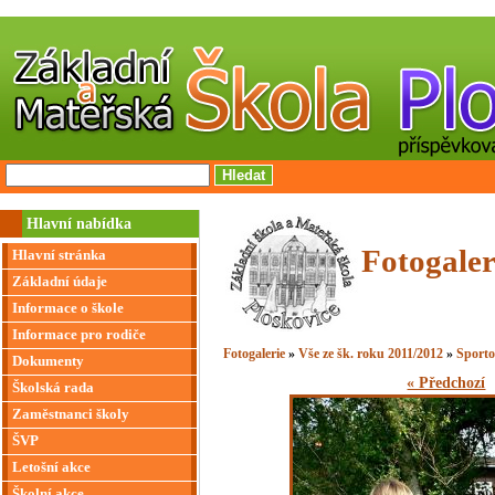
Hlavní nabídka
Fotogaler
Hlavní stránka
Základní údaje
Informace o škole
Informace pro rodiče
Fotogalerie
»
Vše ze šk. roku 2011/2012
»
Sporto
Dokumenty
« Předchozí
Školská rada
Zaměstnanci školy
ŠVP
Letošní akce
Školní akce