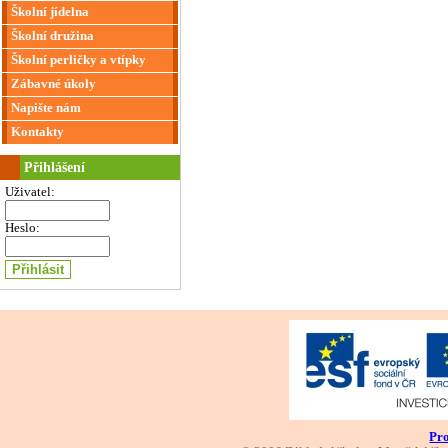
Školní jídelna
Školní družina
Školní perličky a vtípky
Zábavné úkoly
Napište nám
Kontakty
Přihlášení
Uživatel:
Heslo:
Pro