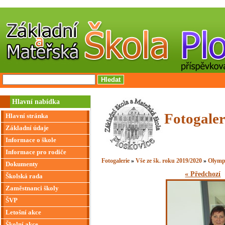
Hlavní nabídka
Fotogaler
Hlavní stránka
Základní údaje
Informace o škole
Informace pro rodiče
Fotogalerie
»
Vše ze šk. roku 2019/2020
»
Olymp
Dokumenty
« Předchozí
Školská rada
Zaměstnanci školy
ŠVP
Letošní akce
Školní akce