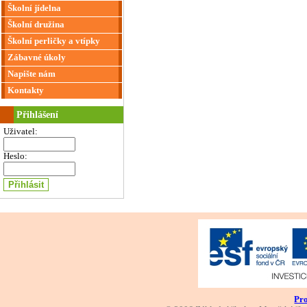
Školní jídelna
Školní družina
Školní perličky a vtípky
Zábavné úkoly
Napište nám
Kontakty
Přihlášení
Uživatel:
Heslo:
Pro