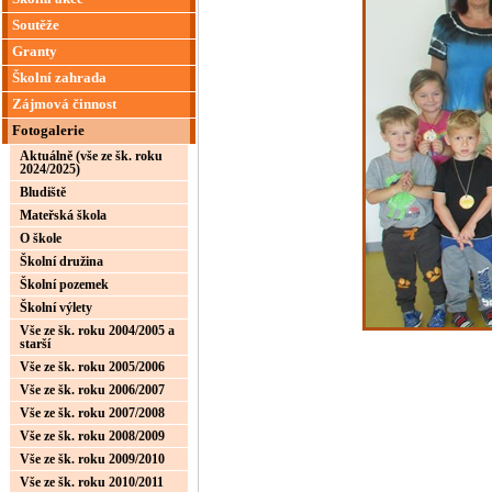
Soutěže
Granty
Školní zahrada
Zájmová činnost
Fotogalerie
Aktuálně (vše ze šk. roku
2024/2025)
Bludiště
Mateřská škola
O škole
Školní družina
Školní pozemek
Školní výlety
Vše ze šk. roku 2004/2005 a
starší
Vše ze šk. roku 2005/2006
Vše ze šk. roku 2006/2007
Vše ze šk. roku 2007/2008
Vše ze šk. roku 2008/2009
Vše ze šk. roku 2009/2010
Vše ze šk. roku 2010/2011